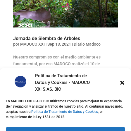
Jornada de Siembra de Arboles
por
MADOCO XXI
|
Sep 13, 2021
|
Diario Madoco
Nuestro compromiso con el medio ambiente es
fundamental, por eso MADOCO realizó el 10 de
septiembre una jornada de siembra de arboles y
Política de Tratamiento de
limpieza con el fin de incentivar en nuestros
Datos y Cookies - MADOCO
funcionarios el compromiso que tenemos los seres
XXI S.AS. BIC
humanos con la naturaleza, esta...
En
MADOCO XXI S.A.S. BIC
utilizamos cookies para mejorar tu experiencia
de navegación y analizar el tráfico de nuestro sitio. Al continuar navegando,
aceptas nuestra
Política de Tratamiento de Datos y Cookies
, en
cumplimiento de la Ley 1581 de 2012.
Diseñado por Departamento de Marketing y
Desarrollo| Todos los Derechos Reservados